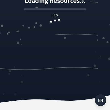
Loading Resources...
0
%
EN